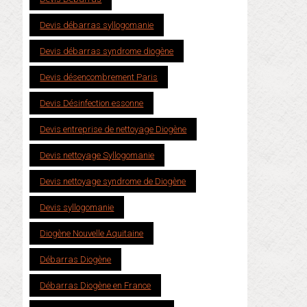
Devis débarras syllogomanie
Devis débarras syndrome diogène
Devis désencombrement Paris
Devis Désinfection essonne
Devis entreprise de nettoyage Diogène
Devis nettoyage Syllogomanie
Devis nettoyage syndrome de Diogène
Devis syllogomanie
Diogène Nouvelle Aquitaine
Débarras Diogène
Débarras Diogène en France