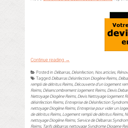
Continue reading
→
Posted in
Débarras
,
Désinfection
,
Nos articles
,
Rénova
Tagged
Débarras Désinfection Diogène Reims
,
Débar
rempli de détritus Reims
,
Découverte d'un logement rem
Reims
,
Désencombrement logement Reims
,
Devis Debar
Nettoyage Diogène Reims
,
Devis Nettoyage logement R
désinfection Reims
,
Entreprise de Désinfection Syndrom
nettoyage Diogène Reims
,
Entreprise pour vider un log
de détritus Reims
,
Logement rempli de détritus Reims
,
N
nettoyage Diogène Reims
,
Service de Débarras Syndro
Reims
,
Tarifs débarras nettoyage Syndrome Diogene Re