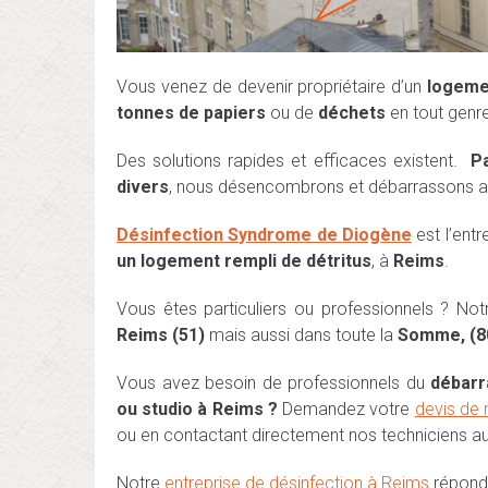
Vous venez de devenir propriétaire d’un
logeme
tonnes de papiers
ou de
déchets
en tout genr
Des solutions rapides et efficaces existent.
Pa
divers
, nous désencombrons et débarrassons a
Désinfection Syndrome de Diogène
est l’ent
un logement rempli de détritus
, à
Reim
s
.
Vous êtes particuliers ou professionnels ? Not
Reims (51)
mais aussi dans toute la
Somme, (80)
Vous avez besoin de professionnels du
débarr
ou studio à Reims ?
Demandez votre
devis de
ou en contactant directement nos techniciens a
Notre
entreprise de désinfection à Reims
répond