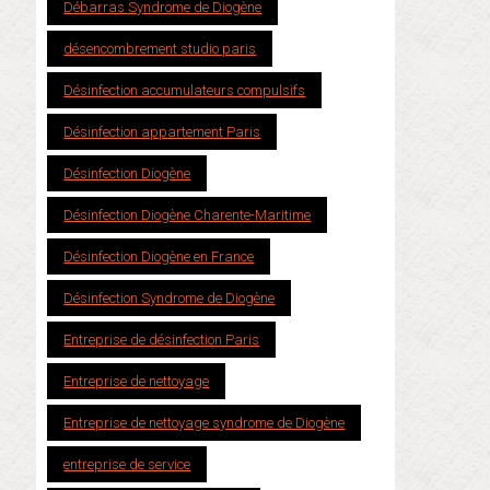
Débarras Syndrome de Diogène
désencombrement studio paris
Désinfection accumulateurs compulsifs
Désinfection appartement Paris
Désinfection Diogène
Désinfection Diogène Charente-Maritime
Désinfection Diogène en France
Désinfection Syndrome de Diogène
Entreprise de désinfection Paris
Entreprise de nettoyage
Entreprise de nettoyage syndrome de Diogène
entreprise de service