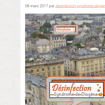
08 mars 2017 par
desinfection-syndrome-dioge