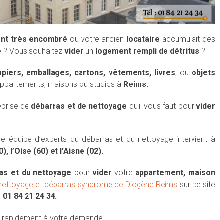
nt très encombré
ou votre ancien
locataire
accumulait des
e ? Vous souhaitez
vider
un
logement rempli de détritus
?
piers, emballages, cartons, vêtements, livres
, ou
objets
ppartements, maisons ou studios à
Reims.
reprise de
débarras et de nettoyage
qu’il vous faut pour
vider
re équipe d’experts du débarras et du nettoyage intervient à
, l’Oise (60) et l’Aisne (02).
as et du nettoyage
pour
vider
votre
appartement, maison
 nettoyage et débarras syndrome de Diogène Reims
sur ce site
u
01 84 21 24 34.
 rapidement à votre demande.