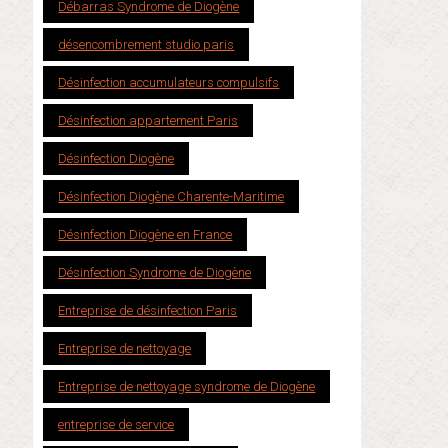
Débarras Syndrome de Diogène
désencombrement studio paris
Désinfection accumulateurs compulsifs
Désinfection appartement Paris
Désinfection Diogène
Désinfection Diogène Charente-Maritime
Désinfection Diogène en France
Désinfection Syndrome de Diogène
Entreprise de désinfection Paris
Entreprise de nettoyage
Entreprise de nettoyage syndrome de Diogène
entreprise de service