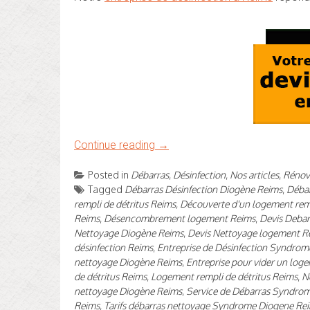
Continue reading
→
Posted in
Débarras
,
Désinfection
,
Nos articles
,
Rénova
Tagged
Débarras Désinfection Diogène Reims
,
Débar
rempli de détritus Reims
,
Découverte d'un logement rem
Reims
,
Désencombrement logement Reims
,
Devis Debar
Nettoyage Diogène Reims
,
Devis Nettoyage logement R
désinfection Reims
,
Entreprise de Désinfection Syndrom
nettoyage Diogène Reims
,
Entreprise pour vider un log
de détritus Reims
,
Logement rempli de détritus Reims
,
N
nettoyage Diogène Reims
,
Service de Débarras Syndro
Reims
,
Tarifs débarras nettoyage Syndrome Diogene Re