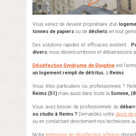
Vous venez de devenir propriétaire d’un
logeme
tonnes de papiers
ou de
déchets
en tout genr
Des solutions rapides et efficaces existent.
Pa
divers
, nous désencombrons et débarrassons a
Désinfection Syndrome de Diogène
est l’ent
un logement rempli de détritus
, à
Reim
s
.
Vous êtes particuliers ou professionnels ? Not
Reims (51)
mais aussi dans toute la
Somme, (80)
Vous avez besoin de professionnels du
débarr
ou studio à Reims ?
Demandez votre
devis de
ou en contactant directement nos techniciens a
Notre
entreprise de désinfection à Reims
répond