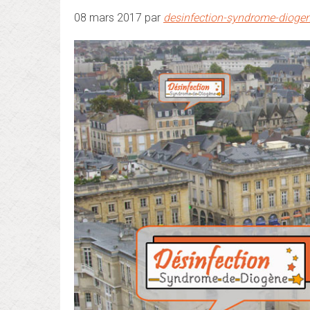
08 mars 2017 par
desinfection-syndrome-dioge