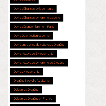
Devis débarras syllogomanie
Devis débarras syndrome diogène
Devis désencombrement Paris
Devis Désinfection essonne
Devis entreprise de nettoyage Diogène
Devis nettoyage Syllogomanie
Devis nettoyage syndrome de Diogène
Devis syllogomanie
Diogène Nouvelle Aquitaine
Débarras Diogène
Débarras Diogène en France