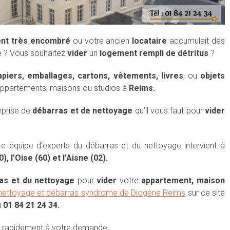
nt très encombré
ou votre ancien
locataire
accumulait des
e ? Vous souhaitez
vider
un
logement rempli de détritus
?
piers, emballages, cartons, vêtements, livres
, ou
objets
ppartements, maisons ou studios à
Reims.
reprise de
débarras et de nettoyage
qu’il vous faut pour
vider
re équipe d’experts du débarras et du nettoyage intervient à
, l’Oise (60) et l’Aisne (02).
as et du nettoyage
pour
vider
votre
appartement, maison
 nettoyage et débarras syndrome de Diogène Reims
sur ce site
u
01 84 21 24 34.
 rapidement à votre demande.