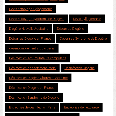
Devis nettoyage Syllogomanie
Devis nettoyage syndrome de Diogène
Devis syllogomanie
Diogène Nouvelle Aquitaine
Débarras Diogène
Débarras Diogène en France
Débarras Syndrome de Diogène
désencombrement studio paris
Désinfection accumulateurs compulsifs
Désinfection appartement Paris
Désinfection Diogène
Désinfection Diogène Charente-Maritime
Désinfection Diogène en France
Désinfection Syndrome de Diogène
Entreprise de désinfection Paris
Entreprise de nettoyage