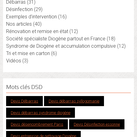
Débarras
(31)
Désinfection
(29)
Exemples d'intervention
(16)
Nos articles
(40)
Rénovation et remise en état
(12)
Société spécialiste Diogène partout en France
(18)
Syndrome de Diogène et accumulation compulsive
(12)
Tri et mise en carton
(6)
Vidéos
(3)
Mots clés DSD
Devis Débarras
Devis débarras syllogomanie
Devis débarras syndrome diogène
Devis désencombrement Paris
Devis Désinfection essonne
Devis entreprise de nettoyage Diogène