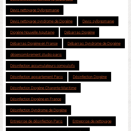
Devis nettoyage Syllogomanie
Devis nettoyage syndrome de Diogène
Devis syllogomanie
Diogène Nouvelle Aquitaine
Débarras Diogène
Débarras Diogène en France
Débarras Syndrome de Diogène
désencombrement studio paris
Désinfection accumulateurs compulsifs
Désinfection appartement Paris
Désinfection Diogène
Désinfection Diogène Charente-Maritime
Désinfection Diogène en France
Désinfection Syndrome de Diogène
Entreprise de désinfection Paris
Entreprise de nettoyage