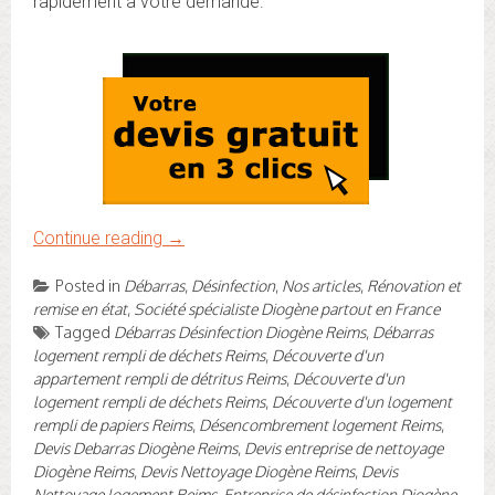
rapidement à votre demande.
Continue reading
→
Posted in
Débarras
,
Désinfection
,
Nos articles
,
Rénovation et
remise en état
,
Société spécialiste Diogène partout en France
Tagged
Débarras Désinfection Diogène Reims
,
Débarras
logement rempli de déchets Reims
,
Découverte d'un
appartement rempli de détritus Reims
,
Découverte d'un
logement rempli de déchets Reims
,
Découverte d'un logement
rempli de papiers Reims
,
Désencombrement logement Reims
,
Devis Debarras Diogène Reims
,
Devis entreprise de nettoyage
Diogène Reims
,
Devis Nettoyage Diogène Reims
,
Devis
Nettoyage logement Reims
,
Entreprise de désinfection Diogène