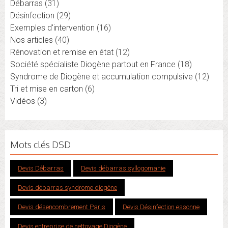
Débarras
(31)
Désinfection
(29)
Exemples d'intervention
(16)
Nos articles
(40)
Rénovation et remise en état
(12)
Société spécialiste Diogène partout en France
(18)
Syndrome de Diogène et accumulation compulsive
(12)
Tri et mise en carton
(6)
Vidéos
(3)
Mots clés DSD
Devis Débarras
Devis débarras syllogomanie
Devis débarras syndrome diogène
Devis désencombrement Paris
Devis Désinfection essonne
Devis entreprise de nettoyage Diogène