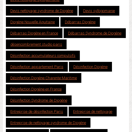
Devis nettoyage syndrome de Diogène
Devis syllogomanie
Diogène Nouvelle Aquitaine
Débarras Diogène
Débarras Diogène en France
Débarras Syndrome de Diogène
désencombrement studio paris
Désinfection accumulateurs compulsifs
Désinfection appartement Paris
Désinfection Diogène
Désinfection Diogène Charente-Maritime
Désinfection Diogène en France
Désinfection Syndrome de Diogène
Entreprise de désinfection Paris
Entreprise de nettoyage
Entreprise de nettoyage syndrome de Diogène