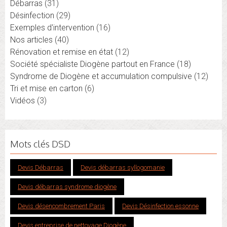
Débarras
(31)
Désinfection
(29)
Exemples d'intervention
(16)
Nos articles
(40)
Rénovation et remise en état
(12)
Société spécialiste Diogène partout en France
(18)
Syndrome de Diogène et accumulation compulsive
(12)
Tri et mise en carton
(6)
Vidéos
(3)
Mots clés DSD
Devis Débarras
Devis débarras syllogomanie
Devis débarras syndrome diogène
Devis désencombrement Paris
Devis Désinfection essonne
Devis entreprise de nettoyage Diogène