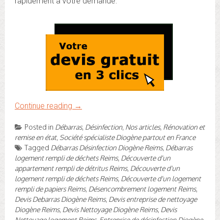
rapidement à votre demande.
Continue reading
→
Posted in
Débarras
,
Désinfection
,
Nos articles
,
Rénovation et
remise en état
,
Société spécialiste Diogène partout en France
Tagged
Débarras Désinfection Diogène Reims
,
Débarras
logement rempli de déchets Reims
,
Découverte d'un
appartement rempli de détritus Reims
,
Découverte d'un
logement rempli de déchets Reims
,
Découverte d'un logement
rempli de papiers Reims
,
Désencombrement logement Reims
,
Devis Debarras Diogène Reims
,
Devis entreprise de nettoyage
Diogène Reims
,
Devis Nettoyage Diogène Reims
,
Devis
Nettoyage logement Reims
,
Entreprise de désinfection Diogène