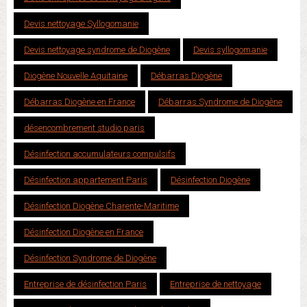
Devis nettoyage Syllogomanie
Devis nettoyage syndrome de Diogène
Devis syllogomanie
Diogène Nouvelle Aquitaine
Débarras Diogène
Débarras Diogène en France
Débarras Syndrome de Diogène
désencombrement studio paris
Désinfection accumulateurs compulsifs
Désinfection appartement Paris
Désinfection Diogène
Désinfection Diogène Charente-Maritime
Désinfection Diogène en France
Désinfection Syndrome de Diogène
Entreprise de désinfection Paris
Entreprise de nettoyage