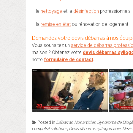
– le
nettoyage
et la
désinfection
professionnels
– la
remise en état
ou rénovation de logement
Demandez votre devis débarras à nos équipe
Vous souhaitez un
service de débarras professi
maison ? Obtenez votre
devis débarras syllo
notre
formulaire de contact
.
Posted in
Débarras
,
Nos articles
,
Syndrome de Diogè
compulsif solutions
,
Devis débarras syllogomanie
,
Devis