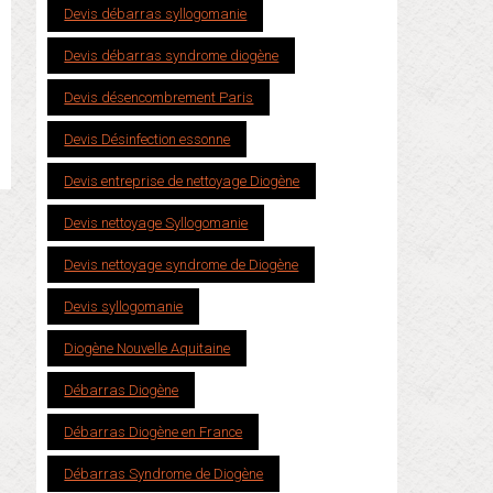
Devis débarras syllogomanie
Devis débarras syndrome diogène
Devis désencombrement Paris
Devis Désinfection essonne
Devis entreprise de nettoyage Diogène
Devis nettoyage Syllogomanie
Devis nettoyage syndrome de Diogène
Devis syllogomanie
Diogène Nouvelle Aquitaine
Débarras Diogène
Débarras Diogène en France
Débarras Syndrome de Diogène