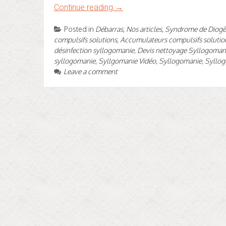
Continue reading
→
Posted in
Débarras
,
Nos articles
,
Syndrome de Diogè
compulsifs solutions
,
Accumulateurs compulsifs solutio
désinfection syllogomanie
,
Devis nettoyage Syllogoman
syllogomanie
,
Syllgomanie Vidéo
,
Syllogomanie
,
Syllog
Leave a comment