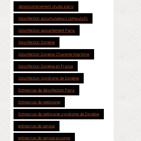
désencombrement studio paris
Désinfection accumulateurs compulsifs
Désinfection appartement Paris
Désinfection Diogène
Désinfection Diogène Charente-Maritime
Désinfection Diogène en France
Désinfection Syndrome de Diogène
Entreprise de désinfection Paris
Entreprise de nettoyage
Entreprise de nettoyage syndrome de Diogène
entreprise de service
entreprise de service essonne