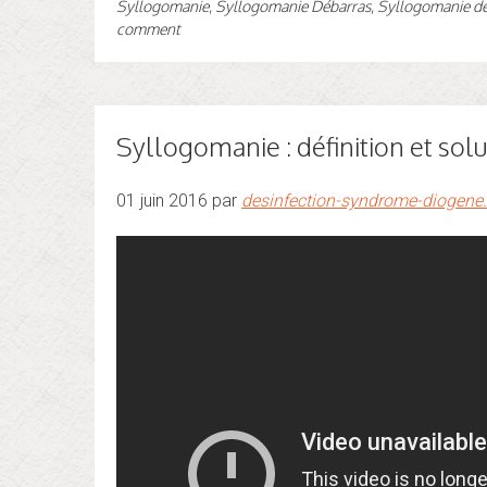
Syllogomanie
,
Syllogomanie Débarras
,
Syllogomanie déf
comment
Syllogomanie : définition et sol
01 juin 2016 par
desinfection-syndrome-diogene.