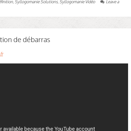
inition
,
Syllogomanie Solutions
,
Syllogomanie Vidéo
Leave a
ution de débarras
fr