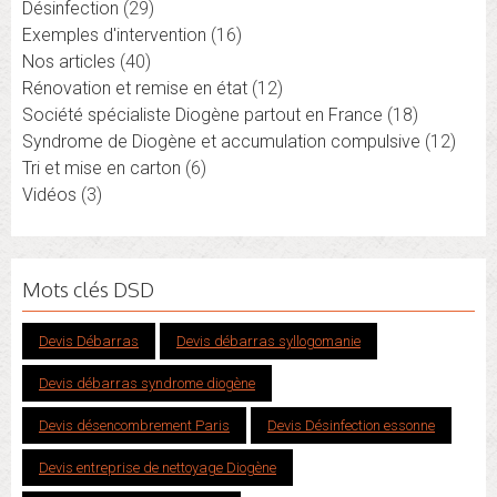
Désinfection
(29)
Exemples d'intervention
(16)
Nos articles
(40)
Rénovation et remise en état
(12)
Société spécialiste Diogène partout en France
(18)
Syndrome de Diogène et accumulation compulsive
(12)
Tri et mise en carton
(6)
Vidéos
(3)
Mots clés DSD
Devis Débarras
Devis débarras syllogomanie
Devis débarras syndrome diogène
Devis désencombrement Paris
Devis Désinfection essonne
Devis entreprise de nettoyage Diogène