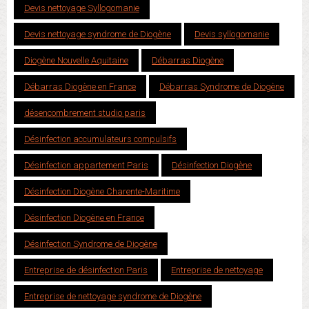
Devis nettoyage Syllogomanie
Devis nettoyage syndrome de Diogène
Devis syllogomanie
Diogène Nouvelle Aquitaine
Débarras Diogène
Débarras Diogène en France
Débarras Syndrome de Diogène
désencombrement studio paris
Désinfection accumulateurs compulsifs
Désinfection appartement Paris
Désinfection Diogène
Désinfection Diogène Charente-Maritime
Désinfection Diogène en France
Désinfection Syndrome de Diogène
Entreprise de désinfection Paris
Entreprise de nettoyage
Entreprise de nettoyage syndrome de Diogène