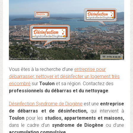
Vous êtes à la recherche d’une
entreprise pour
débarrasser, nettoyer et désinfecter un logement très
encombré
sur
Toulon
et sa région. Contactez des
professionnels du débarras et du nettoyage
.
Désinfection Syndrome de Diogène
est une
entreprise
de
débarras et de désinfection,
qui intervient à
Toulon
pour les
studios, appartements et maisons,
dans le cadre d’un
syndrome de Diogène
ou d’une
accumulation compulsive.