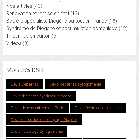
Nos articles
(40)
Rénovation et remise en état
(12)
Société spécialiste Diogène partout en France
(18)
Syndrome de Diogène et accumulation compulsive
(12)
Tri et mise en carton
(6)
Vidéos
(3)
Mots clés DSD
Devis Débarras
Devis débarras syllogomanie
Devis débarras syndrome diogène
Devis désencombrement Paris
Devis Désinfection essonne
Devis entreprise de nettoyage Diogène
Devis nettoyage Syllogomanie