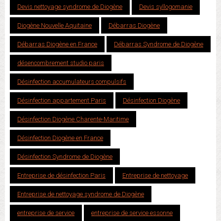
Devis nettoyage syndrome de Diogène
Devis syllogomanie
Diogène Nouvelle Aquitaine
Débarras Diogène
Débarras Diogène en France
Débarras Syndrome de Diogène
désencombrement studio paris
Désinfection accumulateurs compulsifs
Désinfection appartement Paris
Désinfection Diogène
Désinfection Diogène Charente-Maritime
Désinfection Diogène en France
Désinfection Syndrome de Diogène
Entreprise de désinfection Paris
Entreprise de nettoyage
Entreprise de nettoyage syndrome de Diogène
entreprise de service
entreprise de service essonne