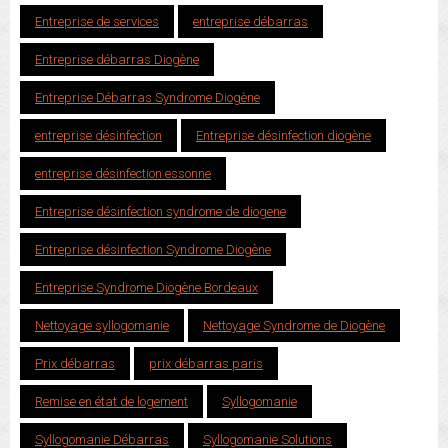
Entreprise de services
entreprise débarras
Entreprise débarras Diogène
Entreprise Débarras Syndrome Diogène
entreprise désinfection
Entreprise désinfection diogène
entreprise désinfection essonne
Entreprise désinfection syndrome de diogene
Entreprise désinfection Syndrome Diogène
Entreprise Syndrome Diogène Bordeaux
Nettoyage syllogomanie
Nettoyage Syndrome de Diogène
Prix débarras
prix débarras paris
Remise en état de logement
Syllogomanie
Syllogomanie Débarras
Syllogomanie Solutions