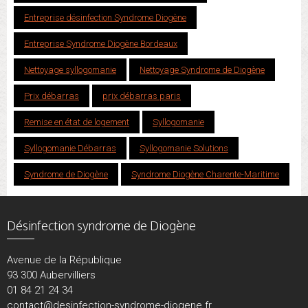
Entreprise désinfection Syndrome Diogène
Entreprise Syndrome Diogène Bordeaux
Nettoyage syllogomanie
Nettoyage Syndrome de Diogène
Prix débarras
prix débarras paris
Remise en état de logement
Syllogomanie
Syllogomanie Débarras
Syllogomanie Solutions
Syndrome de Diogène
Syndrome Diogène Charente-Maritime
Désinfection syndrome de Diogène
Avenue de la République
93 300 Aubervilliers
01 84 21 24 34
contact@desinfection-syndrome-diogene.fr