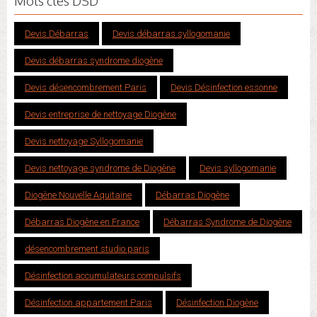
Mots clés DSD
Devis Débarras
Devis débarras syllogomanie
Devis débarras syndrome diogène
Devis désencombrement Paris
Devis Désinfection essonne
Devis entreprise de nettoyage Diogène
Devis nettoyage Syllogomanie
Devis nettoyage syndrome de Diogène
Devis syllogomanie
Diogène Nouvelle Aquitaine
Débarras Diogène
Débarras Diogène en France
Débarras Syndrome de Diogène
désencombrement studio paris
Désinfection accumulateurs compulsifs
Désinfection appartement Paris
Désinfection Diogène