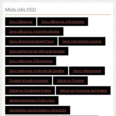
Mots clés DSD
Devis Débarras
Devis débarras syllogomanie
Devis débarras syndrome diogène
Devis désencombrement Paris
Devis Désinfection essonne
Devis entreprise de nettoyage Diogène
Devis nettoyage Syllogomanie
Devis nettoyage syndrome de Diogène
Devis syllogomanie
Diogène Nouvelle Aquitaine
Débarras Diogène
Débarras Diogène en France
Débarras Syndrome de Diogène
désencombrement studio paris
Désinfection accumulateurs compulsifs