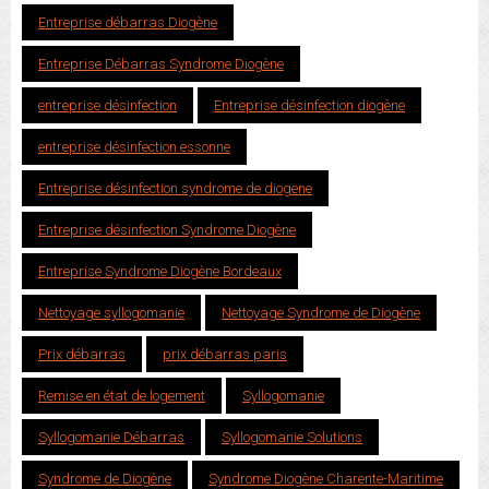
Entreprise débarras Diogène
Entreprise Débarras Syndrome Diogène
entreprise désinfection
Entreprise désinfection diogène
entreprise désinfection essonne
Entreprise désinfection syndrome de diogene
Entreprise désinfection Syndrome Diogène
Entreprise Syndrome Diogène Bordeaux
Nettoyage syllogomanie
Nettoyage Syndrome de Diogène
Prix débarras
prix débarras paris
Remise en état de logement
Syllogomanie
Syllogomanie Débarras
Syllogomanie Solutions
Syndrome de Diogène
Syndrome Diogène Charente-Maritime