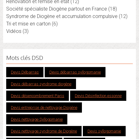
Rénovation et remise en état
(12)
Société spécialiste Diogène partout en France
(18)
Syndrome de Diogène et accumulation compulsive
(12)
Tri et mise en carton
(6)
Vidéos
(3)
Mots clés DSD
Devis Débarras
Devis débarras syllogomanie
Devis débarras syndrome diogène
Devis désencombrement Paris
Devis Désinfection essonne
Devis entreprise de nettoyage Diogène
Devis nettoyage Syllogomanie
Devis nettoyage syndrome de Diogène
Devis syllogomanie