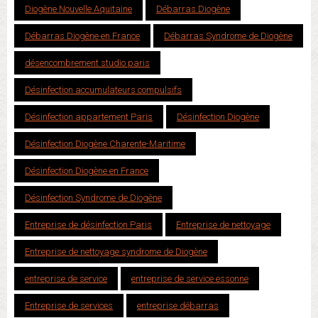
Diogène Nouvelle Aquitaine
Débarras Diogène
Débarras Diogène en France
Débarras Syndrome de Diogène
désencombrement studio paris
Désinfection accumulateurs compulsifs
Désinfection appartement Paris
Désinfection Diogène
Désinfection Diogène Charente-Maritime
Désinfection Diogène en France
Désinfection Syndrome de Diogène
Entreprise de désinfection Paris
Entreprise de nettoyage
Entreprise de nettoyage syndrome de Diogène
entreprise de service
entreprise de service essonne
Entreprise de services
entreprise débarras