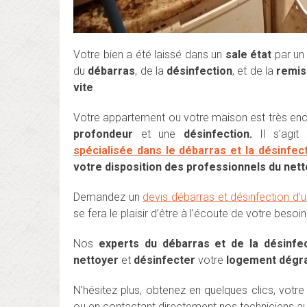
Votre bien a été laissé dans un
sale état
par un 
du
débarras
, de la
désinfection
, et de la
remis
vite
.
Votre appartement ou votre maison est très en
profondeur
et une
désinfection.
Il s’agit
spécialisée dans le débarras et la désinfe
votre disposition des professionnels du ne
Demandez un
devis débarras et désinfection d’
se fera le plaisir d’être à l’écoute de votre bes
Nos
experts du débarras et de la désinfec
nettoyer
et
désinfecter
votre
logement dégra
N’hésitez plus, obtenez en quelques clics, votr
ou en contactant directement nos techniciens a