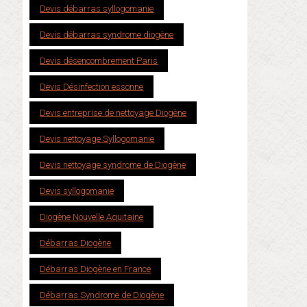
Devis débarras syllogomanie
Devis débarras syndrome diogène
Devis désencombrement Paris
Devis Désinfection essonne
Devis entreprise de nettoyage Diogène
Devis nettoyage Syllogomanie
Devis nettoyage syndrome de Diogène
Devis syllogomanie
Diogène Nouvelle Aquitaine
Débarras Diogène
Débarras Diogène en France
Débarras Syndrome de Diogène