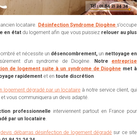
ancien locataire.
Désinfection Syndrome Diogène
s’occupe
e en état
du logement afin que vous puissiez
relouer au plus
combré et nécessite un
désencombrement,
un
nettoyage en
 sûrement d’un syndrome de Diogène.
Notre
entreprise
ction de logement suite à un syndrome de Diogène
met à
ttoyage
rapidement
et en
toute discrétion
.
un logement dégradé par un locataire
à notre service client, qui
oin et vous communiquera un devis adapté.
tion professionnelle
interviennent partout en France pour
dé par un locataire
.
e
devis débarras désinfection de logement dégradé
sur ce site
u
01 84 21 24 34.