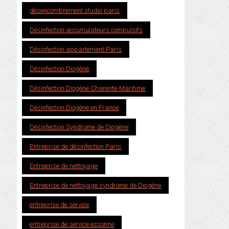
désencombrement studio paris
Désinfection accumulateurs compulsifs
Désinfection appartement Paris
Désinfection Diogène
Désinfection Diogène Charente-Maritime
Désinfection Diogène en France
Désinfection Syndrome de Diogène
Entreprise de désinfection Paris
Entreprise de nettoyage
Entreprise de nettoyage syndrome de Diogène
entreprise de service
entreprise de service essonne