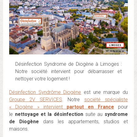
Désinfection Syndrome de Diogène à Limoges :
Notre société intervient pour débarrasser et
nettoyer votre logement !
Désinfection Syndrôme Diogène
est une marque du
Groupe 2V SERVICES
. Notre
société spécialiste
« Diogène » intervient
partout en France
pour
le
nettoyage et la désinfection
suite au
syndrome
de Diogène
dans les appartements, studios et
maisons.