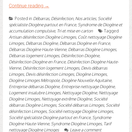
Continue reading
→
Posted in
Débarras
,
Désinfection
,
Nos articles
,
Société
spécialiste Diogène partout en France
,
Syndrome de Diogène et
accumulation compulsive
,
Tri et mise en carton
Tagged
Artisan désinfection Diogène Limoges
,
Coût nettoyage Diogène
Limoges
,
Débarras Diogène
,
Débarras Diogène en France
,
Débarras Diogène Haute-Vienne
,
Débarras Diogène Limoges
,
Débarras logement Limoges
,
Désinfection Diogène
,
Désinfection Diogène en France
,
Désinfection Diogène Haute-
Vienne
,
Désinfection logement Limoges
,
Devis débarras
Limoges
,
Devis désinfection Limoges
,
Diogène Limoges
,
Diogène Limoges Métropole
,
Diogène Nouvelle Aquitaine
,
Entreprise débarras Diogène
,
Entreprise nettoyage Diogène
,
Logement insalubre Limoges
,
Nettoyage Diogène
,
Nettoyage
Diogène Limoges
,
Nettoyage extrême Diogène
,
Société
débarras Diogène Limoges
,
Société débarras Limoges
,
Société
désinfection Limoges
,
Société nettoyage Diogène Limoges
,
Société spécialiste Diogène partout en France
,
Syndrome
Diogène Haute-Vienne
,
Syndrome Diogène Limoges
,
Tarif
nettoyage Diogène Limoges
Leave a comment