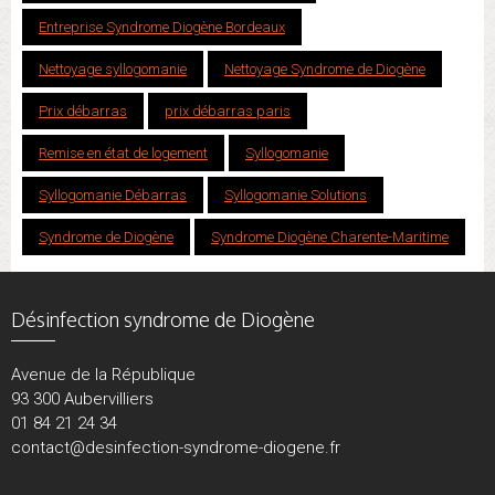
Entreprise Syndrome Diogène Bordeaux
Nettoyage syllogomanie
Nettoyage Syndrome de Diogène
Prix débarras
prix débarras paris
Remise en état de logement
Syllogomanie
Syllogomanie Débarras
Syllogomanie Solutions
Syndrome de Diogène
Syndrome Diogène Charente-Maritime
Désinfection syndrome de Diogène
Avenue de la République
93 300 Aubervilliers
01 84 21 24 34
contact@desinfection-syndrome-diogene.fr