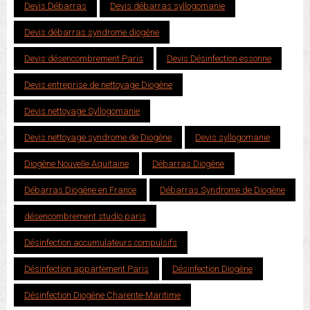
Devis Débarras
Devis débarras syllogomanie
Devis débarras syndrome diogène
Devis désencombrement Paris
Devis Désinfection essonne
Devis entreprise de nettoyage Diogène
Devis nettoyage Syllogomanie
Devis nettoyage syndrome de Diogène
Devis syllogomanie
Diogène Nouvelle Aquitaine
Débarras Diogène
Débarras Diogène en France
Débarras Syndrome de Diogène
désencombrement studio paris
Désinfection accumulateurs compulsifs
Désinfection appartement Paris
Désinfection Diogène
Désinfection Diogène Charente-Maritime