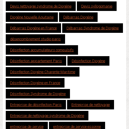
Devis nettoyage syndrome de Diogène
Devis syllogomanie
Diogène Nouvelle Aquitaine
Débarras Diogène
Débarras Diogène en France
Débarras Syndrome de Diogène
désencombrement studio paris
Désinfection accumulateurs compulsifs
Désinfection appartement Paris
Désinfection Diogène
Désinfection Diogène Charente-Maritime
Désinfection Diogène en France
Désinfection Syndrome de Diogène
Entreprise de désinfection Paris
Entreprise de nettoyage
Entreprise de nettoyage syndrome de Diogène
entreprise de service
entreprise de service essonne