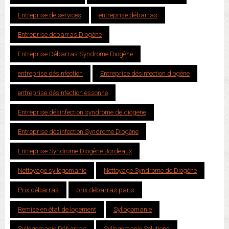
Entreprise de services
entreprise débarras
Entreprise débarras Diogène
Entreprise Débarras Syndrome Diogène
entreprise désinfection
Entreprise désinfection diogène
entreprise désinfection essonne
Entreprise désinfection syndrome de diogene
Entreprise désinfection Syndrome Diogène
Entreprise Syndrome Diogène Bordeaux
Nettoyage syllogomanie
Nettoyage Syndrome de Diogène
Prix débarras
prix débarras paris
Remise en état de logement
Syllogomanie
Syllogomanie Débarras
Syllogomanie Solutions