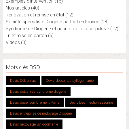
Exemples d'intervention
(16)
Nos articles
(40)
Rénovation et remise en état
(12)
Société spécialiste Diogène partout en France
(18)
Syndrome de Diogène et accumulation compulsive
(12)
Tri et mise en carton
(6)
Vidéos
(3)
Mots clés DSD
Devis Débarras
Devis débarras syllogomanie
Devis débarras syndrome diogène
Devis désencombrement Paris
Devis Désinfection essonne
Devis entreprise de nettoyage Diogène
Devis nettoyage Syllogomanie