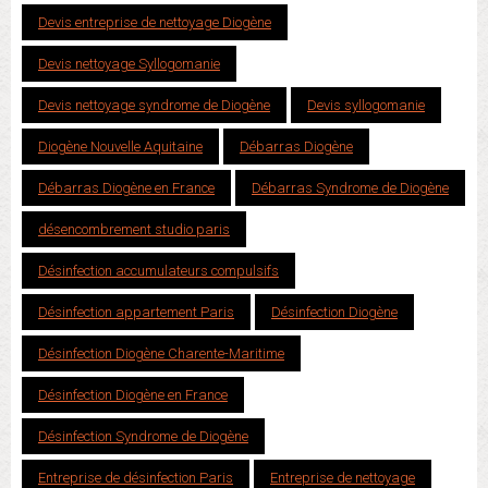
Devis entreprise de nettoyage Diogène
Devis nettoyage Syllogomanie
Devis nettoyage syndrome de Diogène
Devis syllogomanie
Diogène Nouvelle Aquitaine
Débarras Diogène
Débarras Diogène en France
Débarras Syndrome de Diogène
désencombrement studio paris
Désinfection accumulateurs compulsifs
Désinfection appartement Paris
Désinfection Diogène
Désinfection Diogène Charente-Maritime
Désinfection Diogène en France
Désinfection Syndrome de Diogène
Entreprise de désinfection Paris
Entreprise de nettoyage