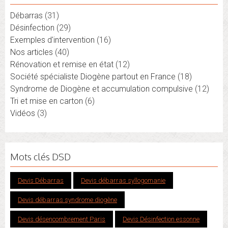
Débarras
(31)
Désinfection
(29)
Exemples d'intervention
(16)
Nos articles
(40)
Rénovation et remise en état
(12)
Société spécialiste Diogène partout en France
(18)
Syndrome de Diogène et accumulation compulsive
(12)
Tri et mise en carton
(6)
Vidéos
(3)
Mots clés DSD
Devis Débarras
Devis débarras syllogomanie
Devis débarras syndrome diogène
Devis désencombrement Paris
Devis Désinfection essonne