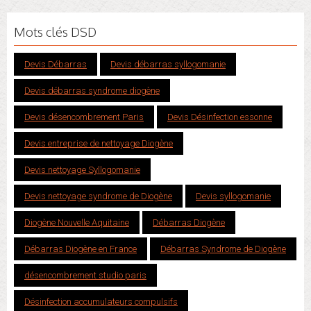
Mots clés DSD
Devis Débarras
Devis débarras syllogomanie
Devis débarras syndrome diogène
Devis désencombrement Paris
Devis Désinfection essonne
Devis entreprise de nettoyage Diogène
Devis nettoyage Syllogomanie
Devis nettoyage syndrome de Diogène
Devis syllogomanie
Diogène Nouvelle Aquitaine
Débarras Diogène
Débarras Diogène en France
Débarras Syndrome de Diogène
désencombrement studio paris
Désinfection accumulateurs compulsifs