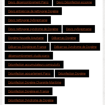
Devis désencombrement Paris
Devis Désinfection essonne
Devis entreprise de nettoyage Diogène
Devis nettoyage Syllogomanie
Devis nettoyage syndrome de Diogène
Devis syllogomanie
Diogène Nouvelle Aquitaine
Débarras Diogène
Débarras Diogène en France
Débarras Syndrome de Diogène
désencombrement studio paris
Désinfection accumulateurs compulsifs
Désinfection appartement Paris
Désinfection Diogène
Désinfection Diogène Charente-Maritime
Désinfection Diogène en France
Désinfection Syndrome de Diogène