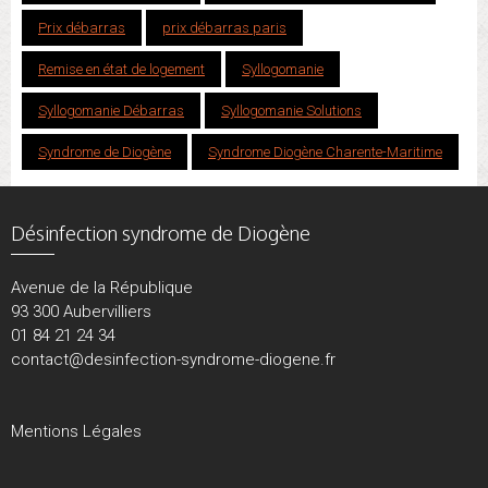
Prix débarras
prix débarras paris
Remise en état de logement
Syllogomanie
Syllogomanie Débarras
Syllogomanie Solutions
Syndrome de Diogène
Syndrome Diogène Charente-Maritime
Désinfection syndrome de Diogène
Avenue de la République
93 300 Aubervilliers
01 84 21 24 34
contact@desinfection-syndrome-diogene.fr
Mentions Légales