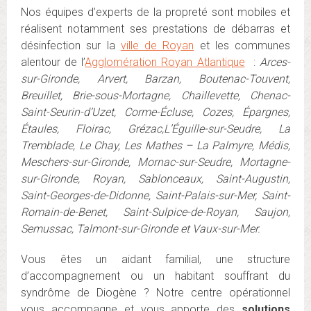
Nos équipes d’experts de la propreté sont mobiles et
réalisent notamment ses prestations de débarras et
désinfection sur la
ville de Royan
et les communes
alentour de l’
Agglomération Royan Atlantique
:
Arces-
sur-Gironde, Arvert, Barzan, Boutenac-Touvent,
Breuillet, Brie-sous-Mortagne, Chaillevette, Chenac-
Saint-Seurin-d’Uzet, Corme-Écluse, Cozes, Épargnes,
Étaules, Floirac, Grézac,L’Éguille-sur-Seudre, La
Tremblade, Le Chay, Les Mathes – La Palmyre, Médis,
Meschers-sur-Gironde, Mornac-sur-Seudre, Mortagne-
sur-Gironde, Royan, Sablonceaux, Saint-Augustin,
Saint-Georges-de-Didonne, Saint-Palais-sur-Mer, Saint-
Romain-de-Benet, Saint-Sulpice-de-Royan, Saujon,
Semussac, Talmont-sur-Gironde et Vaux-sur-Mer.
Vous êtes un aidant familial, une structure
d’accompagnement ou un habitant souffrant du
syndrôme de Diogène ? Notre centre opérationnel
vous accompagne et vous apporte des
solutions