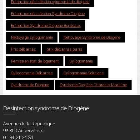
Entreprise désinfection syndrome de diogene
Entreprise désinfection Syndrome Diogène
Entreprise Syndrome Diogène Bordeaux
Nettoyage syllogomanie
Nettoyage Syndrome de Diogène
Prix débarras
prix débarras paris
Remise en état de logement
Syllogomanie
Syllogomanie Débarras
Syllogomanie Solutions
Syndrome de Diogène
Syndrome Diogène Charente-Maritime
Désinfection syndrome de Diogène
Avenue de la République
93 300 Aubervilliers
01 84 21 24 34