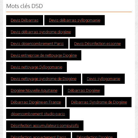
Mots clés DSD
Devis Débarras
Devis débarras syllogomanie
Devis débarras syndrome diogène
Devis désencombrement Paris
Devis Désinfection essonne
Devis entreprise de nettoyage Diogène
Devis nettoyage Syllogomanie
Devis nettoyage syndrome de Diogène
Devis syllogomanie
Diogène Nouvelle Aquitaine
Débarras Diogène
Débarras Diogène en France
Débarras Syndrome de Diogène
désencombrement studio paris
Désinfection accumulateurs compulsifs
Désinfection appartement Paris
Désinfection Diogène