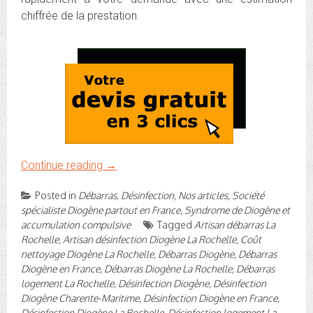
chiffrée de la prestation.
Continue reading
→
Posted in
Débarras
,
Désinfection
,
Nos articles
,
Société
spécialiste Diogène partout en France
,
Syndrome de Diogène et
accumulation compulsive
Tagged
Artisan débarras La
Rochelle
,
Artisan désinfection Diogène La Rochelle
,
Coût
nettoyage Diogène La Rochelle
,
Débarras Diogène
,
Débarras
Diogène en France
,
Débarras Diogène La Rochelle
,
Débarras
logement La Rochelle
,
Désinfection Diogène
,
Désinfection
Diogène Charente-Maritime
,
Désinfection Diogène en France
,
Désinfection Diogène La Rochelle
,
Désinfection logement La