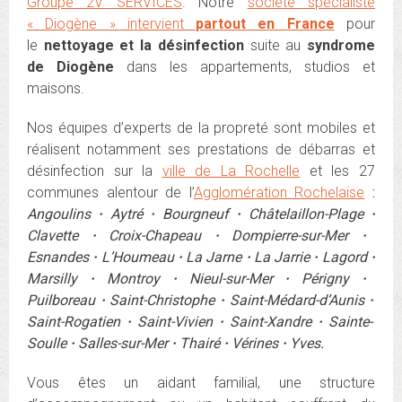
Groupe 2V SERVICES
. Notre
société spécialiste
« Diogène » intervient
partout en France
pour
le
nettoyage et la désinfection
suite au
syndrome
de Diogène
dans les appartements, studios et
maisons.
Nos équipes d’experts de la propreté sont mobiles et
réalisent notamment ses prestations de débarras et
désinfection sur la
ville de La Rochelle
et les 27
communes alentour de l’
Agglomération Rochelaise
:
Angoulins
·
Aytré
·
Bourgneuf
·
Châtelaillon-Plage
·
Clavette
·
Croix-Chapeau
·
Dompierre-sur-Mer
·
Esnandes
·
L’Houmeau
·
La Jarne
·
La Jarrie
·
Lagord
·
Marsilly
·
Montroy
·
Nieul-sur-Mer
·
Périgny
·
Puilboreau
·
Saint-Christophe
·
Saint-Médard-d’Aunis
·
Saint-Rogatien
·
Saint-Vivien
·
Saint-Xandre
·
Sainte-
Soulle
·
Salles-sur-Mer
·
Thairé
·
Vérines
·
Yves.
Vous êtes un aidant familial, une structure