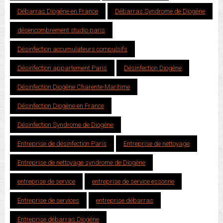
Débarras Diogène en France
Débarras Syndrome de Diogène
désencombrement studio paris
Désinfection accumulateurs compulsifs
Désinfection appartement Paris
Désinfection Diogène
Désinfection Diogène Charente-Maritime
Désinfection Diogène en France
Désinfection Syndrome de Diogène
Entreprise de désinfection Paris
Entreprise de nettoyage
Entreprise de nettoyage syndrome de Diogène
entreprise de service
entreprise de service essonne
Entreprise de services
entreprise débarras
Entreprise débarras Diogène