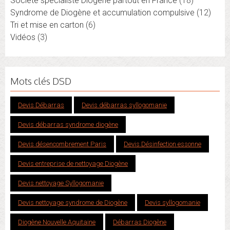
Société spécialiste Diogène partout en France
(18)
Syndrome de Diogène et accumulation compulsive
(12)
Tri et mise en carton
(6)
Vidéos
(3)
Mots clés DSD
Devis Débarras
Devis débarras syllogomanie
Devis débarras syndrome diogène
Devis désencombrement Paris
Devis Désinfection essonne
Devis entreprise de nettoyage Diogène
Devis nettoyage Syllogomanie
Devis nettoyage syndrome de Diogène
Devis syllogomanie
Diogène Nouvelle Aquitaine
Débarras Diogène