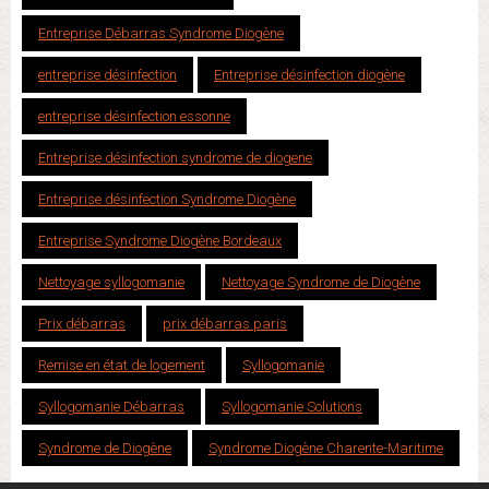
Entreprise Débarras Syndrome Diogène
entreprise désinfection
Entreprise désinfection diogène
entreprise désinfection essonne
Entreprise désinfection syndrome de diogene
Entreprise désinfection Syndrome Diogène
Entreprise Syndrome Diogène Bordeaux
Nettoyage syllogomanie
Nettoyage Syndrome de Diogène
Prix débarras
prix débarras paris
Remise en état de logement
Syllogomanie
Syllogomanie Débarras
Syllogomanie Solutions
Syndrome de Diogène
Syndrome Diogène Charente-Maritime